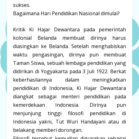
sukses.
Bagaimana
Hari
Pendidikan
Nasional
dimulai?
Kritik
Ki
Hajar
Dewantara
pada
pemerintah
kolonial
Belanda
membuat
dirinya
harus
diasingkan
ke
Belanda.
Setelah
menghabiskan
waktu
pengasingan,
dirinya
pun
membuat
Taman
Siswa,
sebuah
lembaga
pendidikan
yang
didirikan
di
Yogyakarta
pada
3
Juli
1922.
Berkat
keberhasilannya
dalam
meningkatkan
pendidikan
di
Indonesia,
Ki
Hajar
Dewantara
diangkat
sebagai
menteri
pendidikan
pada
kemerdekaan
Indonesia.
Dirinya
pun
menjunjung
tinggi
filosofi
pendidikan
di
Indonesia
yakni,
Tut
Wuri
Handayani
atau
di
belakang
memberi
dorongan.
Filosofi
tersebut
kemudian
digunakan
sebagai