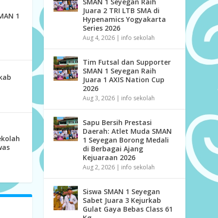
SMAN 1 Seyegan Raih
Juara 2 TRI LTB SMA di
SMAN 1
Hypenamics Yogyakarta
Series 2026
Aug 4, 2026
|
info sekolah
Tim Futsal dan Supporter
SMAN 1 Seyegan Raih
rkab
Juara 1 AXIS Nation Cup
2026
Aug 3, 2026
|
info sekolah
Sapu Bersih Prestasi
Daerah: Atlet Muda SMAN
ekolah
1 Seyegan Borong Medali
was
di Berbagai Ajang
Kejuaraan 2026
Aug 2, 2026
|
info sekolah
Siswa SMAN 1 Seyegan
Sabet Juara 3 Kejurkab
Gulat Gaya Bebas Class 61
Kg