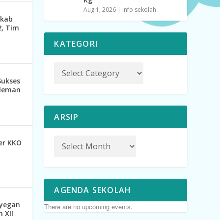
Aug 1, 2026
|
info sekolah
rkab
2, Tim
KATEGORI
Sukses
Sleman
ARSIP
er KKO
AGENDA SEKOLAH
eyegan
There are no upcoming events.
 XII