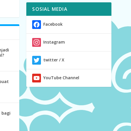
SOSIAL MEDIA
Facebook
Instagram
jadi
l?
twitter / X
YouTube Channel
buat
 bagi