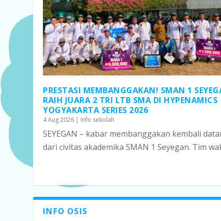
PRESTASI MEMBANGGAKAN! SMAN 1 SEYE
RAIH JUARA 2 TRI LTB SMA DI HYPENAMICS
YOGYAKARTA SERIES 2026
4 Aug 2026
|
info sekolah
SEYEGAN – kabar membanggakan kembali data
dari civitas akademika SMAN 1 Seyegan. Tim wakil
INFO OSIS