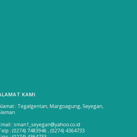
ALAMAT KAMI
Alamat : Tegalgentan, Margoagung, Seyegan,
Sleman
Email : sman1_seyegan@yahoo.co.id
Telp : (0274) 7483946 , (0274) 4364733
Faks : (0274) 4364733