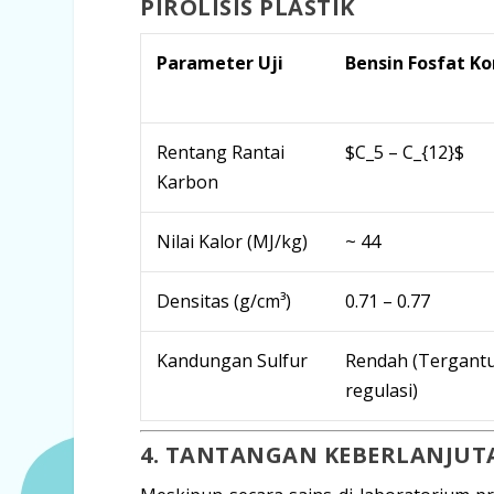
PIROLISIS PLASTIK
Parameter Uji
Bensin Fosfat Ko
Rentang Rantai
$C_5 – C_{12}$
Karbon
Nilai Kalor (MJ/kg)
~ 44
Densitas (g/cm³)
0.71 – 0.77
Kandungan Sulfur
Rendah (Tergant
regulasi)
4. TANTANGAN KEBERLANJUT