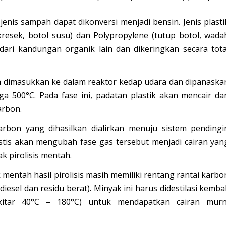
enis sampah dapat dikonversi menjadi bensin. Jenis plasti
resek, botol susu) dan
Polypropylene
(tutup botol, wada
ari kandungan organik lain dan dikeringkan secara tota
dimasukkan ke dalam reaktor kedap udara dan dipanaska
ga 500°C
. Pada fase ini, padatan plastik akan mencair da
arbon.
rbon yang dihasilkan dialirkan menuju sistem pendingi
stis akan mengubah fase gas tersebut menjadi cairan yan
k pirolisis mentah.
mentah hasil pirolisis masih memiliki rentang rantai karbo
iesel dan residu berat). Minyak ini harus didestilasi kembal
sekitar 40°C – 180°C) untuk mendapatkan cairan murn