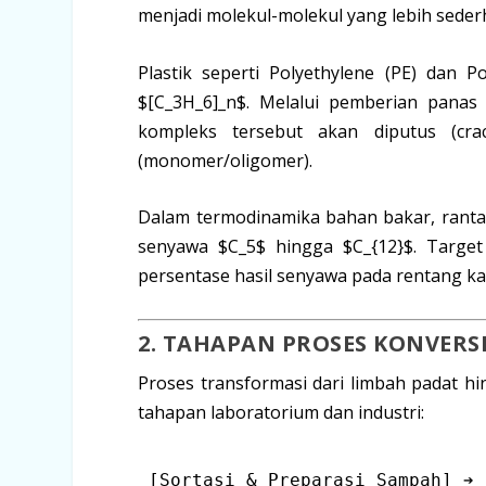
menjadi molekul-molekul yang lebih seder
Plastik seperti
Polyethylene
(PE) dan
Po
$[C_3H_6]_n$
. Melalui pemberian panas 
kompleks tersebut akan diputus (
cra
(monomer/oligomer).
Dalam termodinamika bahan bakar, ranta
senyawa
$C_5$
hingga
$C_{12}$
. Target
persentase hasil senyawa pada rentang ka
2. TAHAPAN PROSES KONVERSI
Proses transformasi dari limbah padat hi
tahapan laboratorium dan industri: