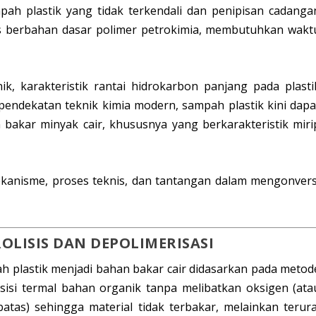
ah plastik yang tidak terkendali dan penipisan cadanga
tas berbahan dasar polimer petrokimia, membutuhkan wakt
k, karakteristik rantai hidrokarbon panjang pada plasti
pendekatan teknik kimia modern, sampah plastik kini dapa
 bakar minyak cair, khususnya yang berkarakteristik miri
ekanisme, proses teknis, dan tantangan dalam mengonvers
IROLISIS DAN DEPOLIMERISASI
ah plastik menjadi bahan bakar cair didasarkan pada metod
osisi termal bahan organik tanpa melibatkan oksigen (ata
tas) sehingga material tidak terbakar, melainkan terura