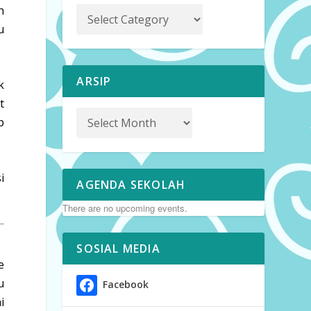
n
u
ARSIP
k
t
p
i
AGENDA SEKOLAH
There are no upcoming events.
SOSIAL MEDIA
e
u
Facebook
i