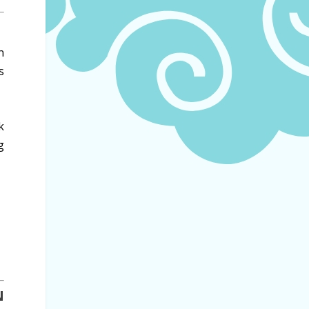
n
s
k
g
N