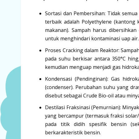
Sortasi dan Pembersihan:
Tidak semua j
terbaik adalah
Polyethylene
(kantong k
makanan). Sampah harus dibersihkan d
untuk menghindari kontaminasi uap air.
Proses Cracking dalam Reaktor:
Sampah 
pada suhu berkisar antara
350°C hing
kemudian menguap menjadi gas hidrok
Kondensasi (Pendinginan):
Gas hidroka
(
condenser
). Perubahan suhu yang dra
disebut sebagai
Crude Bio-oil
atau minya
Destilasi Fraksinasi (Pemurnian):
Minyak 
yang bercampur (termasuk fraksi solar/d
pada titik didih spesifik bensin (
berkarakteristik bensin.