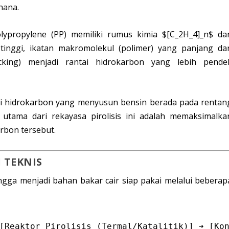
hana.
lypropylene
(PP) memiliki rumus kimia
$[C_2H_4]_n$
da
tinggi, ikatan makromolekul (polimer) yang panjang da
cking
) menjadi rantai hidrokarbon yang lebih pende
i hidrokarbon yang menyusun bensin berada pada rentan
 utama dari rekayasa pirolisis ini adalah memaksimalka
rbon tersebut.
 TEKNIS
ngga menjadi bahan bakar cair siap pakai melalui beberap