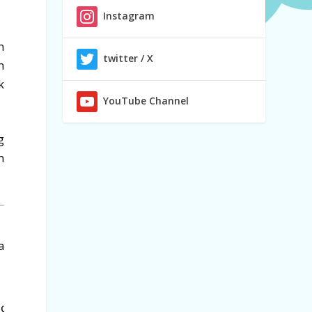
Instagram
n
twitter / X
n
k
YouTube Channel
g
n
a