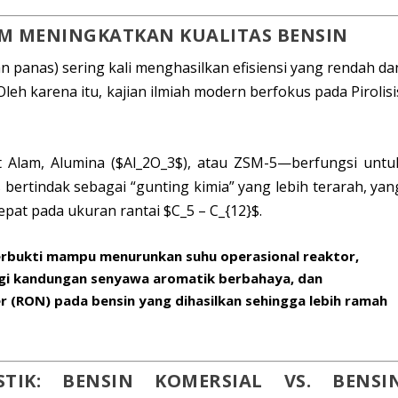
LAM MENINGKATKAN KUALITAS BENSIN
n panas) sering kali menghasilkan efisiensi yang rendah da
leh karena itu, kajian ilmiah modern berfokus pada
Pirolisi
t Alam, Alumina (
$Al_2O_3$
), atau ZSM-5
—berfungsi untu
s bertindak sebagai “gunting kimia” yang lebih terarah, yan
tepat pada ukuran rantai
$C_5 – C_{12}$
.
erbukti mampu menurunkan suhu operasional reaktor,
i kandungan senyawa aromatik berbahaya, dan
r
(RON) pada bensin yang dihasilkan sehingga lebih ramah
STIK: BENSIN KOMERSIAL VS. BENSI