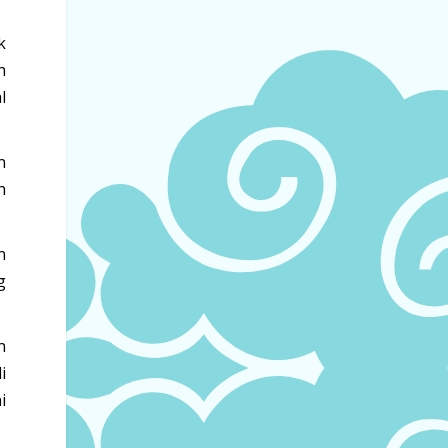
k
h
l
n
n
n
g
n
i
i