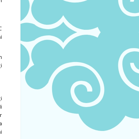
m
C
i
n
i
i
i
r
a
i