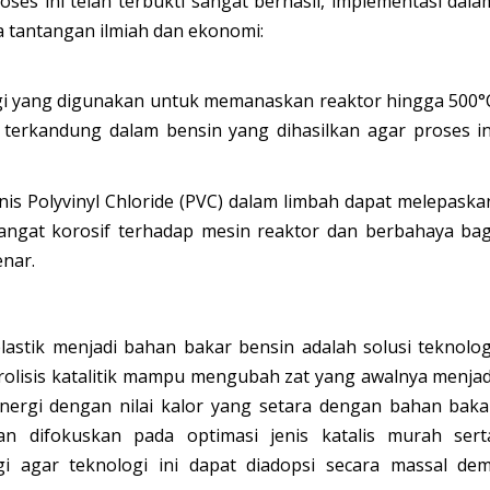
oses ini telah terbukti sangat berhasil, implementasi dala
a tantangan ilmiah dan ekonomi:
i yang digunakan untuk memanaskan reaktor hingga 500°
g terkandung dalam bensin yang dihasilkan agar proses in
enis
Polyvinyl Chloride
(PVC) dalam limbah dapat melepaska
sangat korosif terhadap mesin reaktor dan berbahaya bag
enar.
lastik menjadi bahan bakar bensin adalah solusi teknolog
pirolisis katalitik mampu mengubah zat yang awalnya menjad
nergi dengan nilai kalor yang setara dengan bahan baka
an difokuskan pada optimasi jenis katalis murah sert
 agar teknologi ini dapat diadopsi secara massal dem