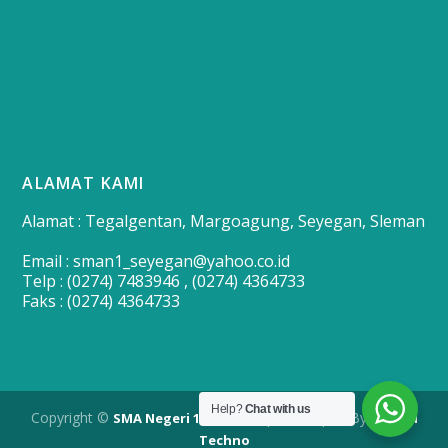
ALAMAT KAMI
Alamat : Tegalgentan, Margoagung, Seyegan, Sleman
Email : sman1_seyegan@yahoo.co.id
Telp : (0274) 7483946 , (0274) 4364733
Faks : (0274) 4364733
Help?
Chat with us
Copyright ©
| Developed By
SMA Negeri 1 Seyegan
Merapi
Techno