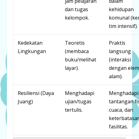
jam pelajaran
dalam
dan tugas
kehidupan
kelompok.
komunal (ker
tim intensif).
Kedekatan
Teoretis
Praktis
Lingkungan
(membaca
langsung
buku/melihat
(interaksi
layar).
dengan ele
alam).
Resiliensi (Daya
Menghadapi
Menghadapi
Juang)
ujian/tugas
tantangan fis
tertulis.
cuaca, dan
keterbatasa
fasilitas.