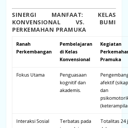
SINERGI MANFAAT: KELAS
KONVENSIONAL VS. BUMI
PERKEMAHAN PRAMUKA
Ranah
Pembelajaran
Kegiatan
Perkembangan
di Kelas
Perkemaha
Konvensional
Pramuka
Fokus Utama
Penguasaan
Pengemban
kognitif dan
afektif (sikap
akademis.
dan
psikomotori
(keterampila
Interaksi Sosial
Terbatas pada
Totalitas 24