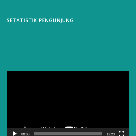
SETATISTIK PENGUNJUNG
Video
Player
00:00
12:23