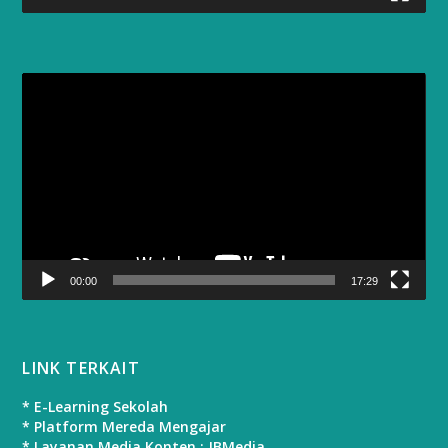
Video
Player
00:00
17:29
LINK TERKAIT
* E-Learning Sekolah
* Platform Mereda Mengajar
* Layanan Media Konten : JBMedia