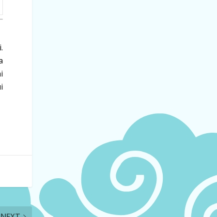
.
a
i
i
NEXT