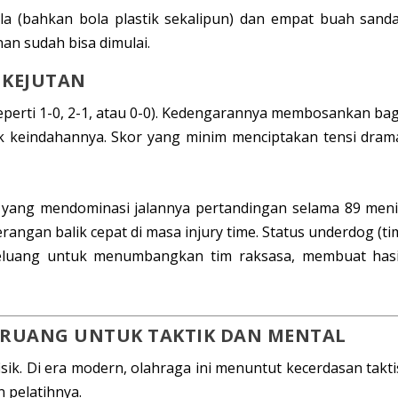
 (bahkan bola plastik sekalipun) dan empat buah sanda
an sudah bisa dimulai.
 KEJUTAN
seperti 1-0, 2-1, atau 0-0). Kedengarannya membosankan bag
ak keindahannya. Skor yang minim menciptakan tensi dram
m yang mendominasi jalannya pertandingan selama 89 meni
erangan balik cepat di masa
injury time
. Status
underdog
(ti
peluang untuk menumbangkan tim raksasa, membuat hasi
T: RUANG UNTUK TAKTIK DAN MENTAL
isik. Di era modern, olahraga ini menuntut kecerdasan takti
n pelatihnya.