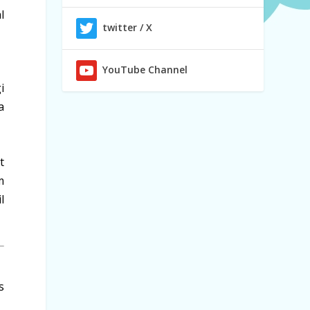
l
twitter / X
YouTube Channel
i
a
t
m
l
s