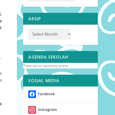
,
ARSIP
a
t
AGENDA SEKOLAH
There are no upcoming events.
h
n
SOSIAL MEDIA
Facebook
a
Instagram