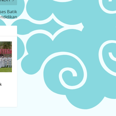
ses Batik
endidikan
k