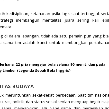
ih kedisiplinan, ketahanan psikologis saat tertinggal, sert
trategi membangun mentalitas juara sering kali lebi
emata.
 di dalam lapangan, tidak ada satu pemain pun yang bis
ja sama tim adalah kunci untuk membongkar pertahana
erhana; 22 pria mengejar bola selama 90 menit, dan pada
y Lineker (Legenda Sepak Bola Inggris)
TITAS BUDAYA
uk meruntuhkan sekat-sekat perbedaan. Saat tim nasiona
, ras, politik, dan status sosial seolah menguap begitu saja
 sama, menyanyikan lagu yang sama, dan merayakan go