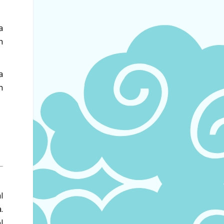
a
h
a
n
l
.
l