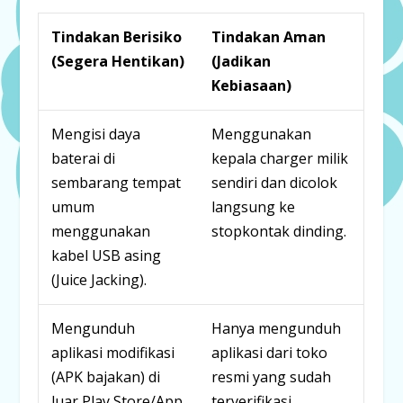
Tindakan Berisiko
Tindakan Aman
(Segera Hentikan)
(Jadikan
Kebiasaan)
Mengisi daya
Menggunakan
baterai di
kepala
charger
milik
sembarang tempat
sendiri dan dicolok
umum
langsung ke
menggunakan
stopkontak dinding.
kabel USB asing
(
Juice Jacking
).
Mengunduh
Hanya mengunduh
aplikasi modifikasi
aplikasi dari toko
(APK bajakan) di
resmi yang sudah
luar Play Store/App
terverifikasi