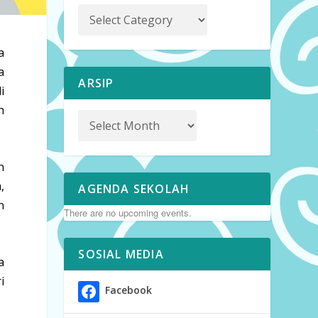
a
a
ARSIP
i
h
n
,
AGENDA SEKOLAH
n
There are no upcoming events.
SOSIAL MEDIA
a
i
Facebook