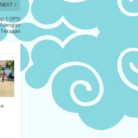
NEXT
p 1 OPSI
al dengan
u Terapan
an