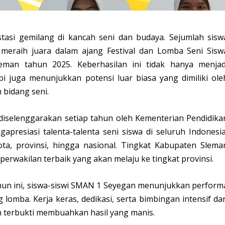
asi gemilang di kancah seni dan budaya. Sejumlah sisw
l meraih juara dalam ajang Festival dan Lomba Seni Sisw
eman tahun 2025. Keberhasilan ini tidak hanya menjad
 juga menunjukkan potensi luar biasa yang dimiliki ole
 bidang seni.
iselenggarakan setiap tahun oleh Kementerian Pendidika
resiasi talenta-talenta seni siswa di seluruh Indonesia
ota, provinsi, hingga nasional. Tingkat Kabupaten Slema
erwakilan terbaik yang akan melaju ke tingkat provinsi.
hun ini, siswa-siswi SMAN 1 Seyegan menunjukkan perform
omba. Kerja keras, dedikasi, serta bimbingan intensif dar
 terbukti membuahkan hasil yang manis.