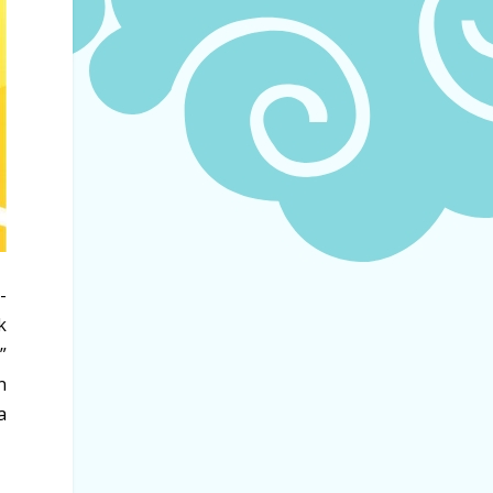
-
k
”
n
a