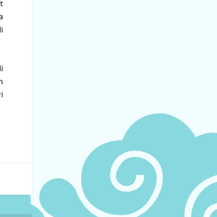
t
a
i
i
n
i