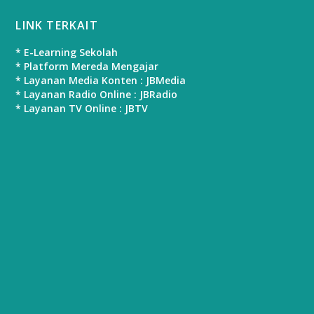
LINK TERKAIT
* E-Learning Sekolah
* Platform Mereda Mengajar
* Layanan Media Konten : JBMedia
* Layanan Radio Online : JBRadio
* Layanan TV Online : JBTV