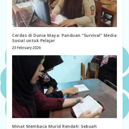
Cerdas di Dunia Maya: Panduan “Survival” Media
Sosial untuk Pelajar
23 February 2026
Minat Membaca Murid Rendah: Sebuah