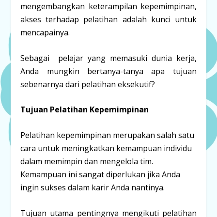
mengembangkan keterampilan kepemimpinan,
akses terhadap pelatihan adalah kunci untuk
mencapainya.
Sebagai pelajar yang memasuki dunia kerja,
Anda mungkin bertanya-tanya apa tujuan
sebenarnya dari pelatihan eksekutif?
Tujuan Pelatihan Kepemimpinan
Pelatihan kepemimpinan merupakan salah satu
cara untuk meningkatkan kemampuan individu
dalam memimpin dan mengelola tim.
Kemampuan ini sangat diperlukan jika Anda
ingin sukses dalam karir Anda nantinya.
Tujuan utama pentingnya mengikuti pelatihan