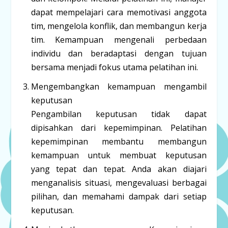
dapat mempelajari cara memotivasi anggota
tim, mengelola konflik, dan membangun kerja
tim. Kemampuan mengenali perbedaan
individu dan beradaptasi dengan tujuan
bersama menjadi fokus utama pelatihan ini.
Mengembangkan kemampuan mengambil
keputusan
Pengambilan keputusan tidak dapat
dipisahkan dari kepemimpinan. Pelatihan
kepemimpinan membantu membangun
kemampuan untuk membuat keputusan
yang tepat dan tepat. Anda akan diajari
menganalisis situasi, mengevaluasi berbagai
pilihan, dan memahami dampak dari setiap
keputusan.