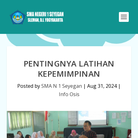
PENTINGNYA LATIHAN
KEPEMIMPINAN
Posted by
SMA N 1 Seyegan
|
Aug 31, 2024
|
Info Osis