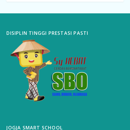
DISIPLIN TINGGI PRESTASI PASTI
JOGJA SMART SCHOOL