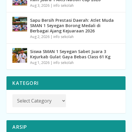
Aug 3, 2026
|
info sekolah
Sapu Bersih Prestasi Daerah: Atlet Muda
SMAN 1 Seyegan Borong Medali di
Berbagai Ajang Kejuaraan 2026
Aug 2, 2026
|
info sekolah
Siswa SMAN 1 Seyegan Sabet Juara 3
Kejurkab Gulat Gaya Bebas Class 61 Kg
Aug 1, 2026
|
info sekolah
KATEGORI
ARSIP