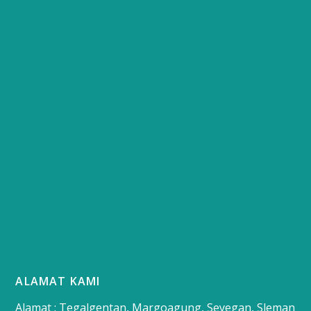
ALAMAT KAMI
Alamat : Tegalgentan, Margoagung, Seyegan, Sleman