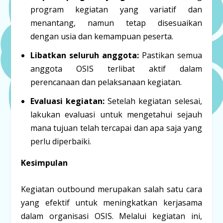
program kegiatan yang variatif dan
menantang, namun tetap disesuaikan
dengan usia dan kemampuan peserta.
Libatkan seluruh anggota:
Pastikan semua
anggota OSIS terlibat aktif dalam
perencanaan dan pelaksanaan kegiatan.
Evaluasi kegiatan:
Setelah kegiatan selesai,
lakukan evaluasi untuk mengetahui sejauh
mana tujuan telah tercapai dan apa saja yang
perlu diperbaiki.
Kesimpulan
Kegiatan outbound merupakan salah satu cara
yang efektif untuk meningkatkan kerjasama
dalam organisasi OSIS. Melalui kegiatan ini,