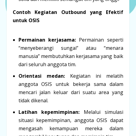
Contoh Kegiatan Outbound yang Efektif
untuk OSIS
Permainan kerjasama:
Permainan seperti
“menyeberangi sungai” atau “menara
manusia” membutuhkan kerjasama yang baik
dari seluruh anggota tim.
Orientasi medan:
Kegiatan ini melatih
anggota OSIS untuk bekerja sama dalam
mencari jalan keluar dari suatu area yang
tidak dikenal.
Latihan kepemimpinan:
Melalui simulasi
situasi kepemimpinan, anggota OSIS dapat
mengasah kemampuan mereka dalam