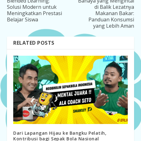
Blended Learning:
Bahaya yang Mengintai
Solusi Modern untuk
di Balik Lezatnya
Meningkatkan Prestasi
Makanan Bakar:
Belajar Siswa
Panduan Konsumsi
yang Lebih Aman
RELATED POSTS
Dari Lapangan Hijau ke Bangku Pelatih,
Kontribusi bagi Sepak Bola Nasional