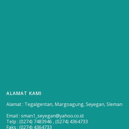
ALAMAT KAMI
Alamat : Tegalgentan, Margoagung, Seyegan, Sleman
Email : sman1_seyegan@yahoo.co.id
Telp : (0274) 7483946 , (0274) 4364733
Faks : (0274) 4364733