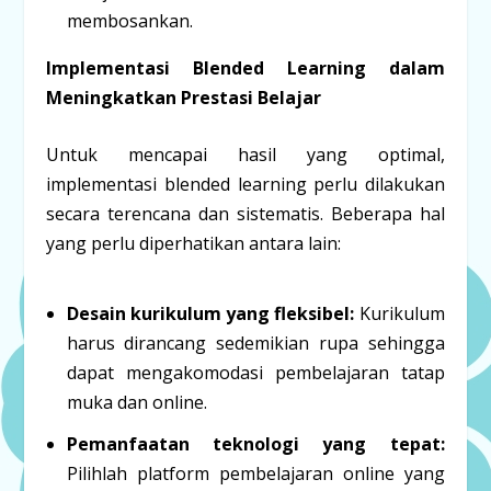
membosankan.
Implementasi Blended Learning dalam
Meningkatkan Prestasi Belajar
Untuk mencapai hasil yang optimal,
implementasi blended learning perlu dilakukan
secara terencana dan sistematis. Beberapa hal
yang perlu diperhatikan antara lain:
Desain kurikulum yang fleksibel:
Kurikulum
harus dirancang sedemikian rupa sehingga
dapat mengakomodasi pembelajaran tatap
muka dan online.
Pemanfaatan teknologi yang tepat:
Pilihlah platform pembelajaran online yang