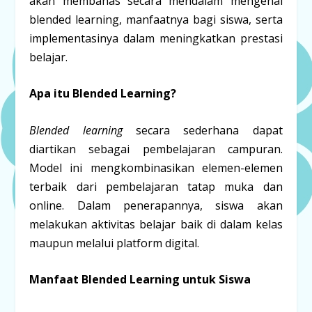
akan membahas secara mendalam mengenai
blended learning, manfaatnya bagi siswa, serta
implementasinya dalam meningkatkan prestasi
belajar.
Apa itu Blended Learning?
Blended learning
secara sederhana dapat
diartikan sebagai pembelajaran campuran.
Model ini mengkombinasikan elemen-elemen
terbaik dari pembelajaran tatap muka dan
online. Dalam penerapannya, siswa akan
melakukan aktivitas belajar baik di dalam kelas
maupun melalui platform digital.
Manfaat Blended Learning untuk Siswa