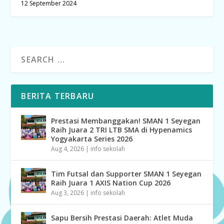
12 September 2024
BERITA TERBARU
Prestasi Membanggakan! SMAN 1 Seyegan
Raih Juara 2 TRI LTB SMA di Hypenamics
Yogyakarta Series 2026
Aug 4, 2026
|
info sekolah
Tim Futsal dan Supporter SMAN 1 Seyegan
Raih Juara 1 AXIS Nation Cup 2026
Aug 3, 2026
|
info sekolah
Sapu Bersih Prestasi Daerah: Atlet Muda