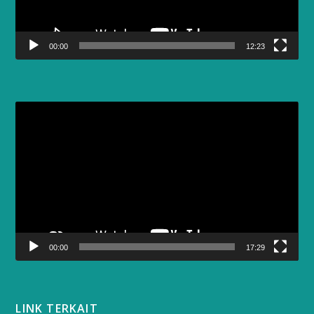
00:00
12:23
Video
Player
00:00
17:29
LINK TERKAIT