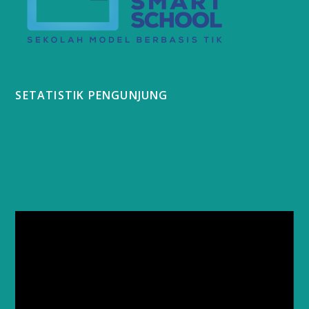
SETATISTIK PENGUNJUNG
Video
Player