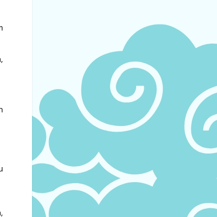
m
,
n
u
,