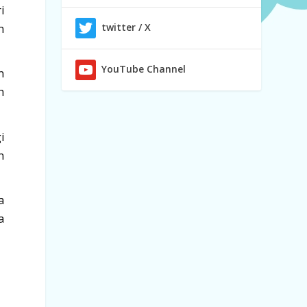
i
twitter / X
n
YouTube Channel
n
h
i
n
a
a