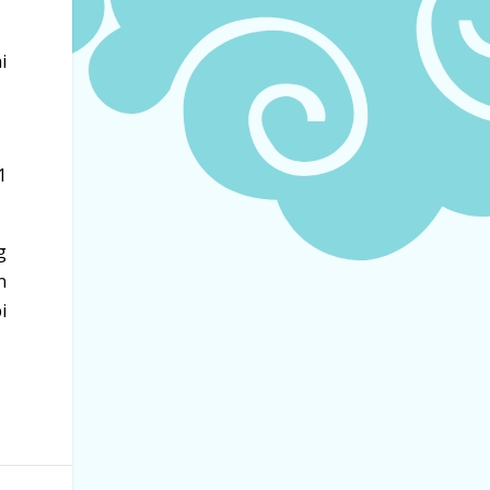
i
1
g
n
i