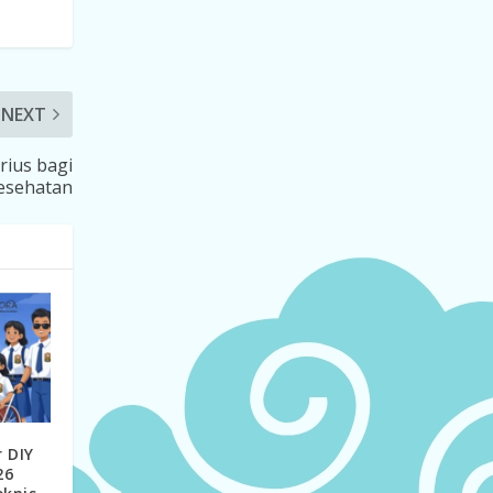
NEXT
rius bagi
esehatan
 DIY
26