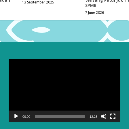
adah
tentang Petunjuk T
13 September 2025
SPMB
7 June 2026
Video
Player
00:00
12:23