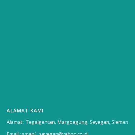
ALAMAT KAMI
Alamat : Tegalgentan, Margoagung, Seyegan, Sleman
Email : sman1_seyegan@yahoo.co.id