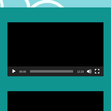
Video
Player
00:00
12:23
Video
Player