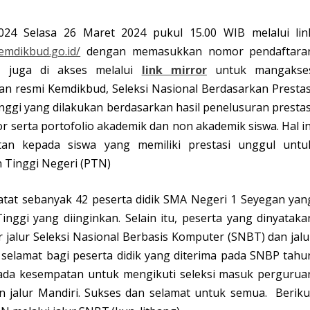
 Selasa 26 Maret 2024 pukul 15.00 WIB melalui lin
mdikbud.go.id/
dengan memasukkan nomor pendaftara
t juga di akses melalui
link mirror
untuk mangakse
n resmi Kemdikbud, Seleksi Nasional Berdasarkan Prestas
nggi yang dilakukan berdasarkan hasil penelusuran prestas
apor serta portofolio akademik dan non akademik siswa. Hal in
an kepada siswa yang memiliki prestasi unggul untu
 Tinggi Negeri (PTN)
atat sebanyak 42 peserta didik SMA Negeri 1 Seyegan yan
inggi yang diinginkan. Selain itu, peserta yang dinyataka
r jalur Seleksi Nasional Berbasis Komputer (SNBT) dan jalu
 selamat bagi peserta didik yang diterima pada SNBP tahu
h ada kesempatan untuk mengikuti seleksi masuk pergurua
an jalur Mandiri. Sukses dan selamat untuk semua. Beriku