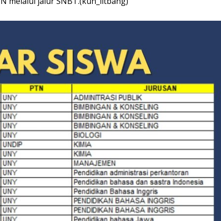
TN melalui jalur SNBT.(kun_litbang)