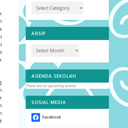
k
n
s
ARSIP
i
i
i
k
AGENDA SEKOLAH
g
There are no upcoming events.
n
r
SOSIAL MEDIA
n
n
Facebook
t