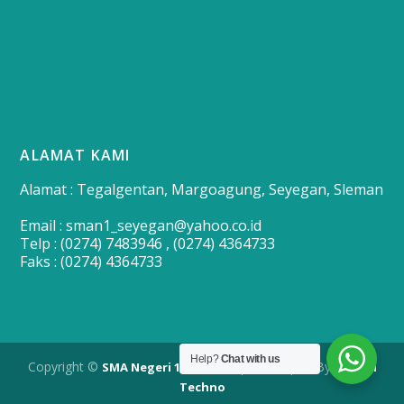
ALAMAT KAMI
Alamat : Tegalgentan, Margoagung, Seyegan, Sleman
Email : sman1_seyegan@yahoo.co.id
Telp : (0274) 7483946 , (0274) 4364733
Faks : (0274) 4364733
Help?
Chat with us
Copyright ©
| Developed By
SMA Negeri 1 Seyegan
Merapi
Techno