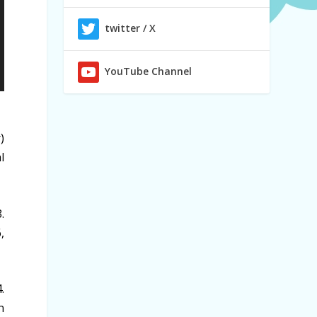
twitter / X
YouTube Channel
)
l
.
,
.
n