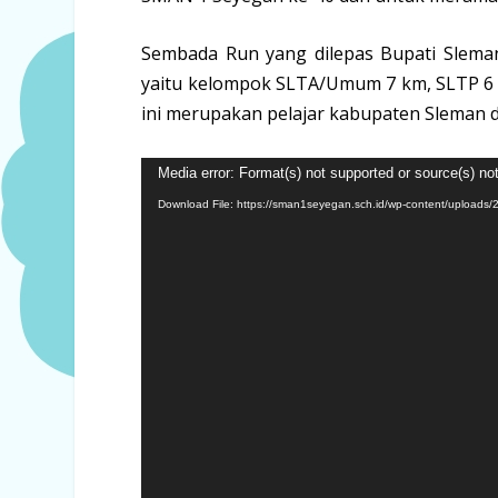
Sembada Run yang dilepas Bupati Sleman
yaitu kelompok SLTA/Umum 7 km, SLTP 6 k
ini merupakan pelajar kabupaten Sleman 
Video
Media error: Format(s) not supported or source(s) no
Player
Download File: https://sman1seyegan.sch.id/wp-content/uplo