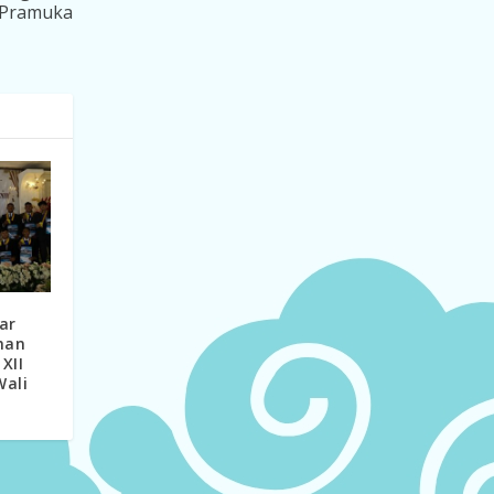
r Pramuka
ar
han
XII
ali