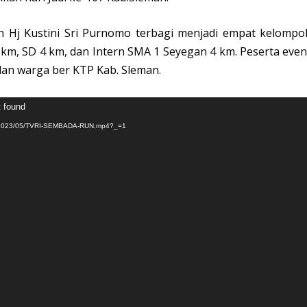
 Hj Kustini Sri Purnomo terbagi menjadi empat kelompo
m, SD 4 km, dan Intern SMA 1 Seyegan 4 km. Peserta even
dan warga ber KTP Kab. Sleman.
t found
ads/2023/05/TVRI-SEMBADA-RUN.mp4?_=1