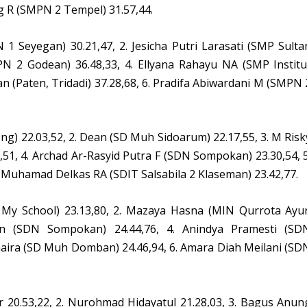
ng R (SMPN 2 Tempel) 31.57,44.
 1 Seyegan) 30.21,47, 2. Jesicha Putri Larasati (SMP Sulta
PN 2 Godean) 36.48,33, 4. Ellyana Rahayu NA (SMP Institu
an (Paten, Tridadi) 37.28,68, 6. Pradifa Abiwardani M (SMPN 
g) 22.03,52, 2. Dean (SD Muh Sidoarum) 22.17,55, 3. M Risk
51, 4. Archad Ar-Rasyid Putra F (SDN Sompokan) 23.30,54, 5
 Muhamad Delkas RA (SDIT Salsabila 2 Klaseman) 23.42,77.
D My School) 23.13,80, 2. Mazaya Hasna (MIN Qurrota Ayu
zan (SDN Sompokan) 24.44,76, 4. Anindya Pramesti (SD
maira (SD Muh Domban) 24.46,94, 6. Amara Diah Meilani (SD
 20.53,22, 2. Nurohmad Hidayatul 21.28,03, 3. Bagus Anun