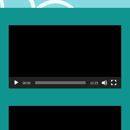
Video
Player
00:00
12:23
Video
Player