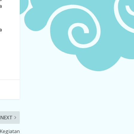
a
a
NEXT
 Kegiatan