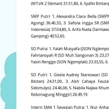
(MTsN 2 Sleman) 31.51,80, 6. Syafei Binta
SMP Putri: 1. Alexandra Clara Bella (SMPN
Agung) 36.40,33, 3. Safiola Ingga SR (SM
Indonesia) 37.04,80, 5. Arifa Naila Darmaw
Gamping) 40.52,65.
SD Putra: 1. Falah Musyafa ((SDN Nglempon
Fahriansyah R (SD Muh Sangonan 3) 23.27,
Yasin Renggo (SDN Ngemplak) 23.33,55, 6.
SD Putri: 1. Gisela Audrey Nareswari (S
Blotan) 24.31,00, 3. Aish Cahaya Fau
Sidomulyo) 24.46,06, 5. Nabila Najwa Khu
Kebonagung Minggir) 26.49,19.
Intern SMA 1 Seyegan Putra: 1. Nur Anhar