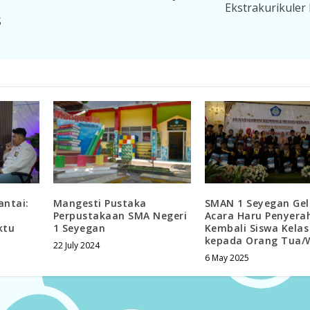
Ekstrakurikule
S
antai:
Mangesti Pustaka
SMAN 1 Seyegan Gel
Perpustakaan SMA Negeri
Acara Haru Penyera
ktu
1 Seyegan
Kembali Siswa Kelas 
kepada Orang Tua/W
22 July 2024
6 May 2025