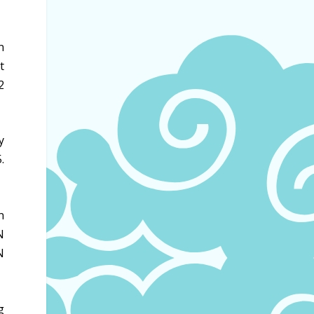
n
t
2
y
.
n
N
N
g