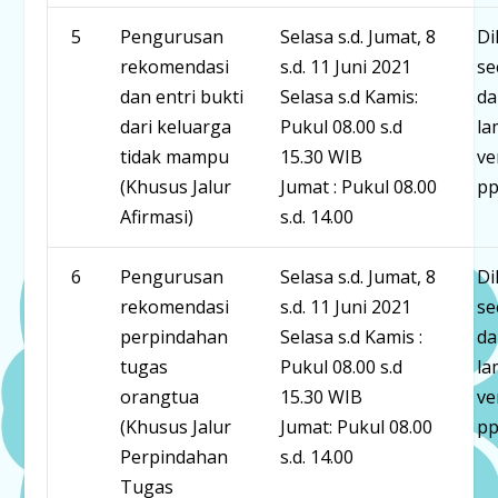
5
Pengurusan
Selasa s.d. Jumat, 8
Di
rekomendasi
s.d. 11 Juni 2021
se
dan entri bukti
Selasa s.d Kamis:
da
dari keluarga
Pukul 08.00 s.d
la
tidak mampu
15.30 WIB
ve
(Khusus Jalur
Jumat : Pukul 08.00
pp
Afirmasi)
s.d. 14.00
6
Pengurusan
Selasa s.d. Jumat, 8
Di
rekomendasi
s.d. 11 Juni 2021
se
perpindahan
Selasa s.d Kamis :
da
tugas
Pukul 08.00 s.d
la
orangtua
15.30 WIB
ve
(Khusus Jalur
Jumat: Pukul 08.00
pp
Perpindahan
s.d. 14.00
Tugas