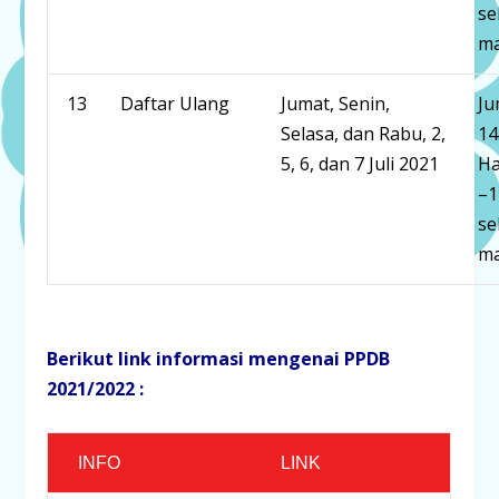
se
ma
13
Daftar Ulang
Jumat, Senin,
Ju
Selasa, dan Rabu, 2,
14
5, 6, dan 7 Juli 2021
Ha
–1
se
ma
Berikut link informasi mengenai PPDB
2021/2022 :
INFO
LINK