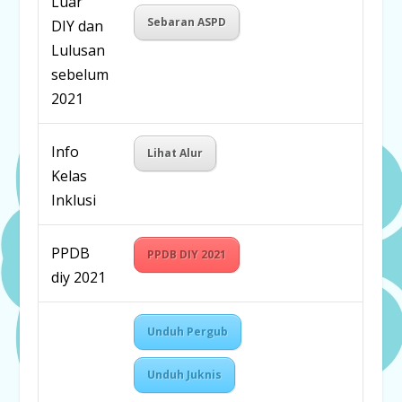
Luar
Sebaran ASPD
DIY dan
Lulusan
sebelum
2021
Info
Lihat Alur
Kelas
Inklusi
PPDB
PPDB DIY 2021
diy 2021
Unduh Pergub
Unduh Juknis