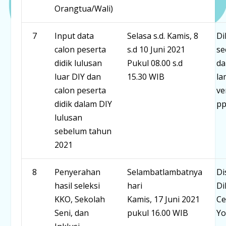
Orangtua/Wali)
7
Input data
Selasa s.d. Kamis, 8
Di
calon peserta
s.d 10 Juni 2021
se
didik lulusan
Pukul 08.00 s.d
da
luar DIY dan
15.30 WIB
la
calon peserta
ve
didik dalam DIY
pp
lulusan
sebelum tahun
2021
8
Penyerahan
Selambatlambatnya
Di
hasil seleksi
hari
Di
KKO, Sekolah
Kamis, 17 Juni 2021
Ce
Seni, dan
pukul 16.00 WIB
Yo