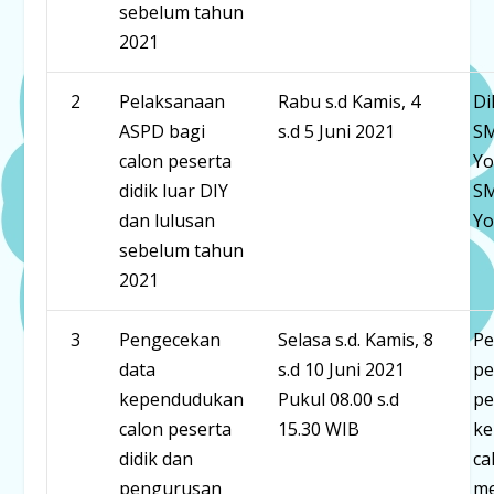
sebelum tahun
2021
2
Pelaksanaan
Rabu s.d Kamis, 4
Di
ASPD bagi
s.d 5 Juni 2021
SM
calon peserta
Yo
didik luar DIY
SM
dan lulusan
Yo
sebelum tahun
2021
3
Pengecekan
Selasa s.d. Kamis, 8
Pe
data
s.d 10 Juni 2021
pe
kependudukan
Pukul 08.00 s.d
pe
calon peserta
15.30 WIB
ke
didik dan
ca
pengurusan
me