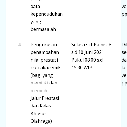
data
ve
kependudukan
pp
yang
bermasalah
4
Pengurusan
Selasa s.d. Kamis, 8
Di
penambahan
s.d 10 Juni 2021
se
nilai prestasi
Pukul 08.00 s.d
da
non akademik
15.30 WIB
la
(bagi yang
ve
memiliki dan
pp
memilih
Jalur Prestasi
dan Kelas
Khusus
Olahraga)