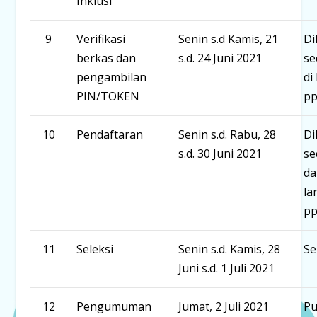
Inklusi
9
Verifikasi
Senin s.d Kamis, 21
Di
berkas dan
s.d. 24 Juni 2021
se
pengambilan
di
PIN/TOKEN
pp
10
Pendaftaran
Senin s.d. Rabu, 28
Di
s.d. 30 Juni 2021
se
da
la
pp
11
Seleksi
Senin s.d. Kamis, 28
Se
Juni s.d. 1 Juli 2021
12
Pengumuman
Jumat, 2 Juli 2021
Pu