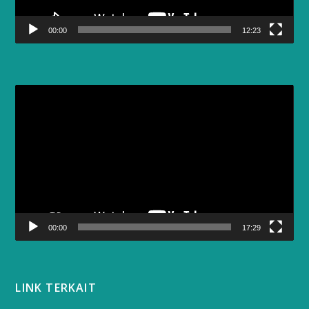
00:00
12:23
Video
Player
00:00
17:29
LINK TERKAIT