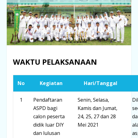
WAKTU PELAKSANAAN
No
Kegiatan
Hari/Tanggal
1
Pendaftaran
Senin, Selasa,
Di
ASPD bagi
Kamis dan Jumat,
se
calon peserta
24, 25, 27 dan 28
da
didik luar DIY
Mei 2021
al
dan lulusan
as