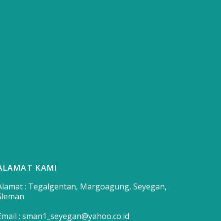
ALAMAT KAMI
Alamat : Tegalgentan, Margoagung, Seyegan,
Sleman
Email : sman1_seyegan@yahoo.co.id