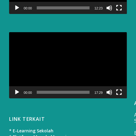
00:00
12:23
Video
Player
00:00
17:29
LINK TERKAIT
* E-Learning Sekolah