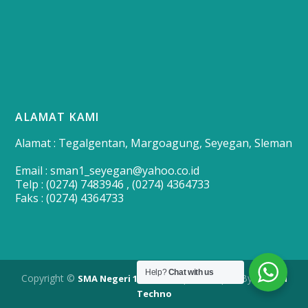
ALAMAT KAMI
Alamat : Tegalgentan, Margoagung, Seyegan, Sleman
Email : sman1_seyegan@yahoo.co.id
Telp : (0274) 7483946 , (0274) 4364733
Faks : (0274) 4364733
Help?
Chat with us
Copyright ©
| Developed By
SMA Negeri 1 Seyegan
Merapi
Techno