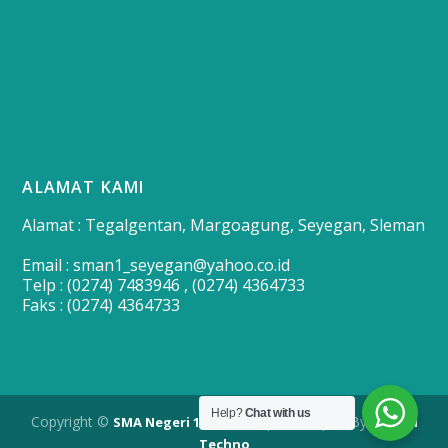
ALAMAT KAMI
Alamat : Tegalgentan, Margoagung, Seyegan, Sleman
Email : sman1_seyegan@yahoo.co.id
Telp : (0274) 7483946 , (0274) 4364733
Faks : (0274) 4364733
Help?
Chat with us
Copyright ©
| Developed By
SMA Negeri 1 Seyegan
Merapi
Techno