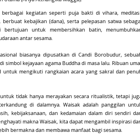
berbagai kegiatan seperti puja bakti di vihara, meditasi
erbuat kebajikan (dana), serta pelepasan satwa sebaga
ni bertujuan untuk membersihkan batin, menumbuhka
udaraan antar sesama.
asional biasanya dipusatkan di Candi Borobudur, sebua
di simbol kejayaan agama Buddha di masa lalu. Ribuan uma
 untuk mengikuti rangkaian acara yang sakral dan penu
uk tidak hanya merayakan secara ritualistik, tetapi jug
ng terkandung di dalamnya. Waisak adalah panggilan untu
ih, kebijaksanaan, dan kedamaian dalam diri sendiri da
hayati makna Waisak, kita dapat mengambil inspirasi dar
lebih bermakna dan membawa manfaat bagi sesama.