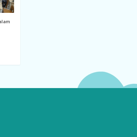
alam
i