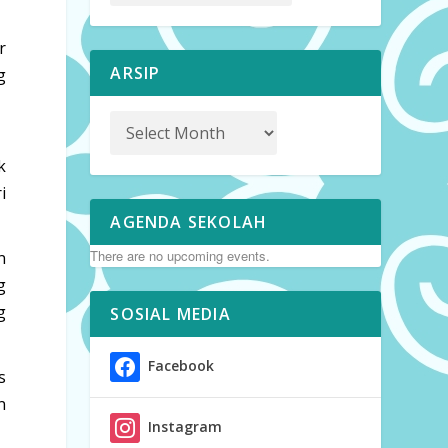
r
ARSIP
g
k
i
AGENDA SEKOLAH
There are no upcoming events.
n
g
g
SOSIAL MEDIA
Facebook
s
n
Instagram