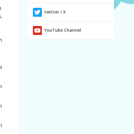
.
twitter / X
,
YouTube Channel
n
i
n
n
i