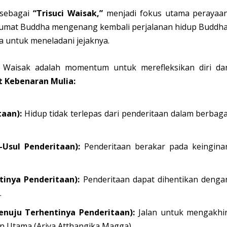
l sebagai
“Trisuci Waisak,”
menjadi fokus utama perayaan
l, umat Buddha mengenang kembali perjalanan hidup Buddha
 untuk meneladani jejaknya.
, Waisak adalah momentum untuk merefleksikan diri da
 Kebenaran Mulia:
aan):
Hidup tidak terlepas dari penderitaan dalam berbaga
Usul Penderitaan):
Penderitaan berakar pada keingina
inya Penderitaan):
Penderitaan dapat dihentikan denga
.
nuju Terhentinya Penderitaan):
Jalan untuk mengakhir
an Utama (Ariya Atthangika Magga).