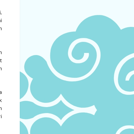
,
i
n
h
t
h
a
k
n
i