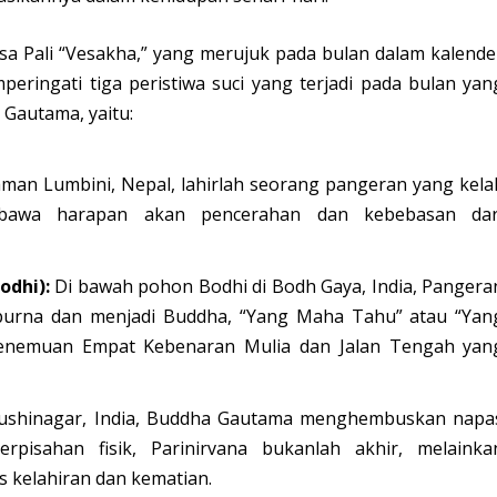
hasa Pali “Vesakha,” yang merujuk pada bulan dalam kalende
eringati tiga peristiwa suci yang terjadi pada bulan yan
Gautama, yaitu:
man Lumbini, Nepal, lahirlah seorang pangeran yang kela
mbawa harapan akan pencerahan dan kebebasan dar
odhi):
Di bawah pohon Bodhi di Bodh Gaya, India, Pangera
purna dan menjadi Buddha, “Yang Maha Tahu” atau “Yan
penemuan Empat Kebenaran Mulia dan Jalan Tengah yan
ushinagar, India, Buddha Gautama menghembuskan napa
rpisahan fisik, Parinirvana bukanlah akhir, melainka
s kelahiran dan kematian.