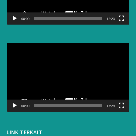
00:00
12:23
Video
Player
00:00
17:29
LINK TERKAIT