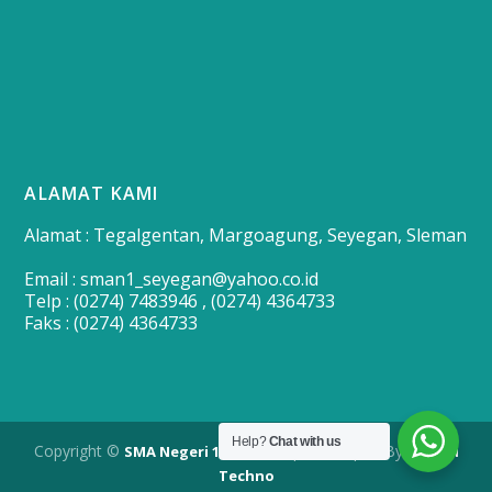
ALAMAT KAMI
Alamat : Tegalgentan, Margoagung, Seyegan, Sleman
Email : sman1_seyegan@yahoo.co.id
Telp : (0274) 7483946 , (0274) 4364733
Faks : (0274) 4364733
Help?
Chat with us
Copyright ©
| Developed By
SMA Negeri 1 Seyegan
Merapi
Techno