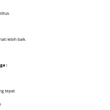
litus.
ti lebih baik.
ga :
g tepat.
.