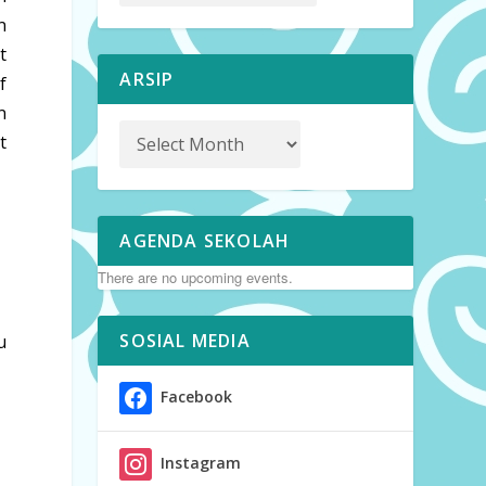
n
t
ARSIP
f
n
t
AGENDA SEKOLAH
There are no upcoming events.
SOSIAL MEDIA
u
Facebook
Instagram