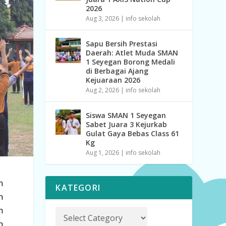
2026
Aug 3, 2026
|
info sekolah
Sapu Bersih Prestasi
Daerah: Atlet Muda SMAN
1 Seyegan Borong Medali
di Berbagai Ajang
Kejuaraan 2026
Aug 2, 2026
|
info sekolah
Siswa SMAN 1 Seyegan
Sabet Juara 3 Kejurkab
Gulat Gaya Bebas Class 61
Kg
Aug 1, 2026
|
info sekolah
n
KATEGORI
n
h
n