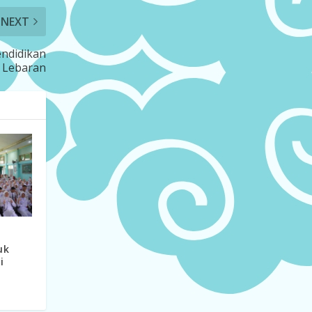
NEXT
endidikan
 Lebaran
uk
i