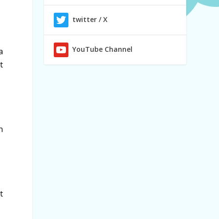
twitter / X
YouTube Channel
a
t
n
t