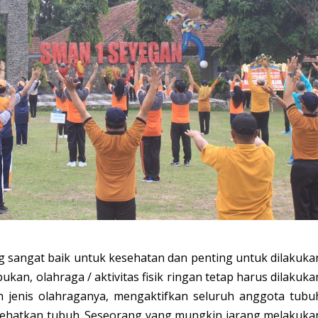
ang sangat baik untuk kesehatan dan penting untuk dilakuka
kan, olahraga / aktivitas fisik ringan tetap harus dilakuka
 jenis olahraganya, mengaktifkan seluruh anggota tubu
nyehatkan tubuh. Seseorang yang mungkin jarang melakuka