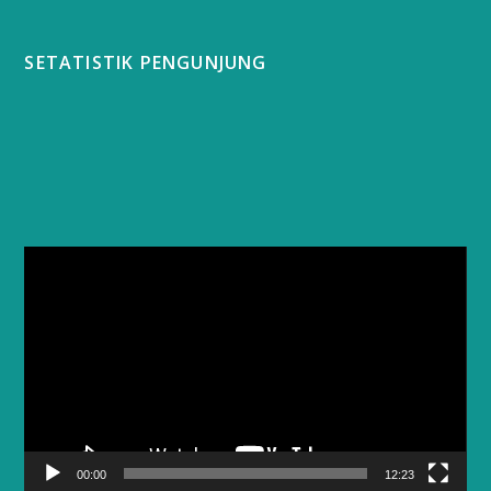
SETATISTIK PENGUNJUNG
Video
Player
00:00
12:23