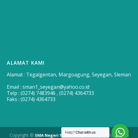
ALAMAT KAMI
Alamat : Tegalgentan, Margoagung, Seyegan, Sleman
Email : sman1_seyegan@yahoo.co.id
Telp : (0274) 7483946 , (0274) 4364733
Faks : (0274) 4364733
Help?
Chat with us
Copyright ©
| Developed By
SMA Negeri 1 Seyegan
Merapi