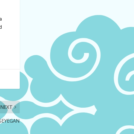
a
d
NEXT
 SEYEGAN