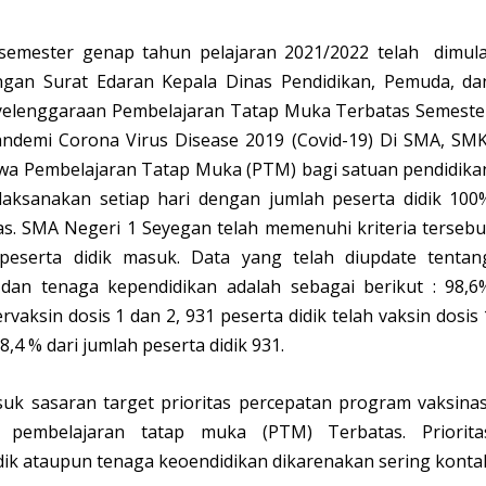
emester genap tahun pelajaran 2021/2022 telah dimula
ngan Surat Edaran Kepala Dinas Pendidikan, Pemuda, da
yelenggaraan Pembelajaran Tatap Muka Terbatas Semeste
andemi Corona Virus Disease 2019 (Covid-19) Di SMA, SMK
wa Pembelajaran Tatap Muka (PTM) bagi satuan pendidika
ilaksanakan setiap hari dengan jumlah peserta didik 100
las. SMA Negeri 1 Seyegan telah memenuhi kriteria tersebu
eserta didik masuk. Data yang telah diupdate tentan
, dan tenaga kependidikan adalah sebagai berikut : 98,6
vaksin dosis 1 dan 2, 931 peserta didik telah vaksin dosis 
4 % dari jumlah peserta didik 931.
uk sasaran target prioritas percepatan program vaksinas
pembelajaran tatap muka (PTM) Terbatas. Priorita
dik ataupun tenaga keoendidikan dikarenakan sering konta