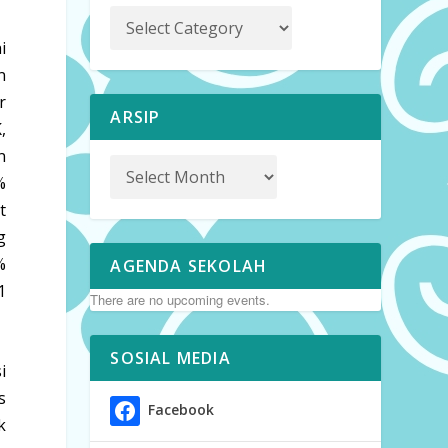
i
n
r
ARSIP
,
n
%
t
g
%
AGENDA SEKOLAH
1
There are no upcoming events.
SOSIAL MEDIA
i
s
Facebook
k