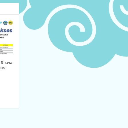
 Siswa
los