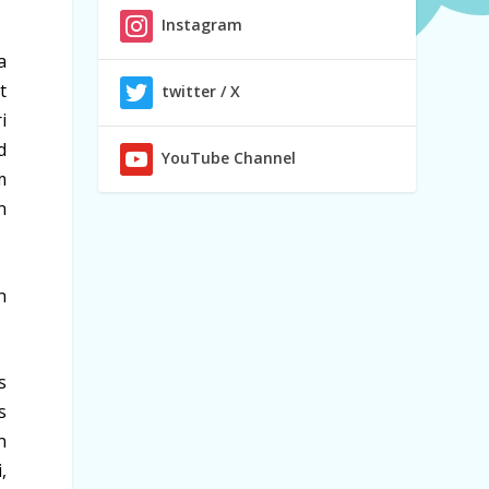
Instagram
a
t
twitter / X
i
d
YouTube Channel
m
n
n
s
s
n
,