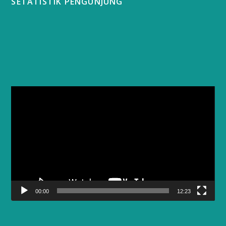
SETATISTIK PENGUNJUNG
Video
Player
00:00
12:23