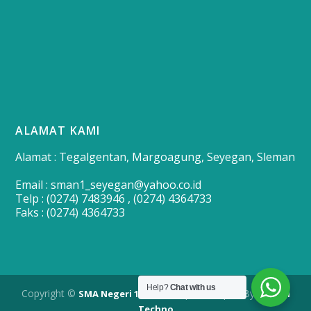
ALAMAT KAMI
Alamat : Tegalgentan, Margoagung, Seyegan, Sleman
Email : sman1_seyegan@yahoo.co.id
Telp : (0274) 7483946 , (0274) 4364733
Faks : (0274) 4364733
Help?
Chat with us
Copyright ©
| Developed By
SMA Negeri 1 Seyegan
Merapi
Techno