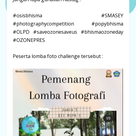
#osisbhisma #SMASEY
#photographycompetition #popybhisma
#OLPD #saveozonesaveus #bhismaozoneday
#OZONEPRES
Peserta lomba foto challenge tersebut :