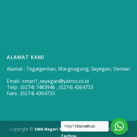
ALAMAT KAMI
Alamat : Tegalgentan, Margoagung, Seyegan, Sleman
Email : sman1_seyegan@yahoo.co.id
Telp : (0274) 7483946 , (0274) 4364733
Faks : (0274) 4364733
Help?
Chat with us
Copyright ©
| Developed By
SMA Negeri 1 Seyegan
Merapi
Techno