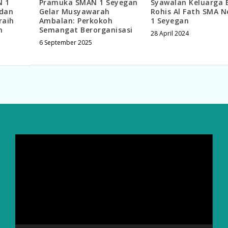
N 1
Pramuka SMAN 1 Seyegan
Syawalan Keluarga 
 dan
Gelar Musyawarah
Rohis Al Fath SMA N
raih
Ambalan: Perkokoh
1 Seyegan
n
Semangat Berorganisasi
28 April 2024
6 September 2025
Video
Player