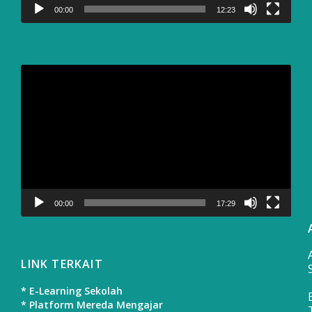
00:00
12:23
Video
Player
00:00
17:29
LINK TERKAIT
* E-Learning Sekolah
* Platform Mereda Mengajar