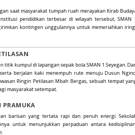
gan saat masyarakat tumpah ruah merayakan
Kirab Buday
institusi pendidikan terbesar di wilayah tersebut, SMAN 
irimkan kontingen unggulannya untuk memeriahkan iring
ETILASAN
n titik kumpul di
lapangan sepak bola SMAN 1 Seyegan
. Dar
peserta berjalan kaki menempuh rute menuju
Dusun Ngin
kawasan
Ringin Petilasan Mbah Bergas
, sebuah tempat yan
 bagi masyarakat setempat.
AN PRAMUKA
n barisan yang tertata rapi dan penuh energi. Sekola
nnya untuk menunjukkan perpaduan antara kedisiplinan
n: