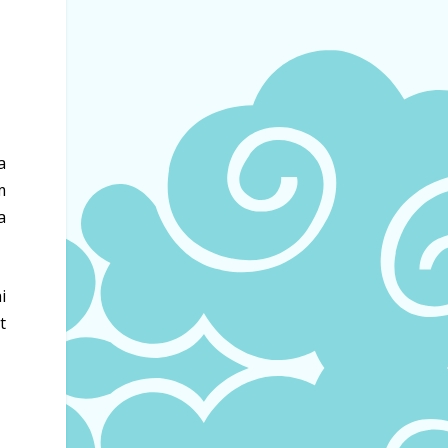
a
m
a
i
t