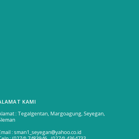
ALAMAT KAMI
Alamat : Tegalgentan, Margoagung, Seyegan,
Sleman
Email : sman1_seyegan@yahoo.co.id
Telp : (0274) 7483946 , (0274) 4364733