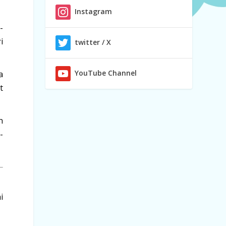
Instagram
-
i
twitter / X
YouTube Channel
a
t
n
-
i