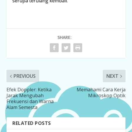
serupa terulang kembali.
SHARE:
PREVIOUS
NEXT
Efek Doppler: Ketika
Memahami Cara Kerja
Jarak Mengubah
Mikroskop Optik
Frekuensi dan Warna
Alam Semesta
RELATED POSTS