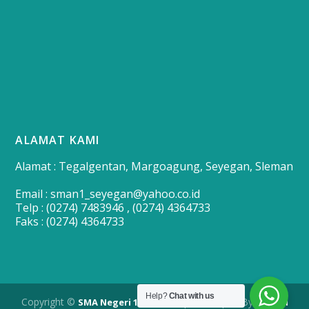
ALAMAT KAMI
Alamat : Tegalgentan, Margoagung, Seyegan, Sleman
Email : sman1_seyegan@yahoo.co.id
Telp : (0274) 7483946 , (0274) 4364733
Faks : (0274) 4364733
Help?
Chat with us
Copyright ©
| Developed By
SMA Negeri 1 Seyegan
Merapi