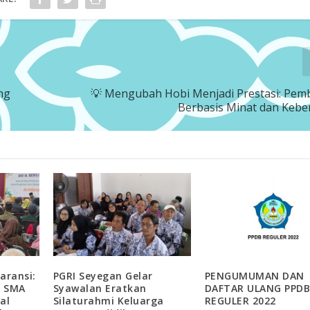
ng
💡 Mengubah Hobi Menjadi Prestasi: Pem
Berbasis Minat dan Keb
aransi:
PGRI Seyegan Gelar
PENGUMUMAN DAN
s SMA
Syawalan Eratkan
DAFTAR ULANG PPD
al
Silaturahmi Keluarga
REGULER 2022