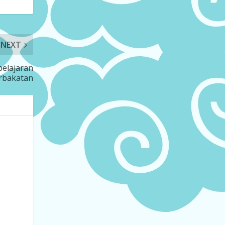
NEXT
belajaran
erbakatan
B