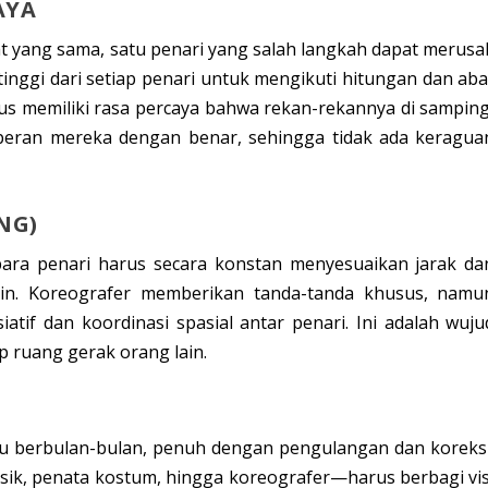
AYA
t yang sama, satu penari yang salah langkah dapat merusa
 tinggi
dari setiap penari untuk mengikuti hitungan dan aba
rus memiliki
rasa percaya
bahwa rekan-rekannya di samping
peran mereka dengan benar, sehingga tidak ada keragua
NG)
ara penari harus secara konstan menyesuaikan jarak da
lain. Koreografer memberikan tanda-tanda khusus, namu
siatif dan
koordinasi spasial
antar penari. Ini adalah wuju
 ruang gerak orang lain.
tu berbulan-bulan, penuh dengan pengulangan dan koreksi
usik, penata kostum, hingga koreografer—harus berbagi
vi