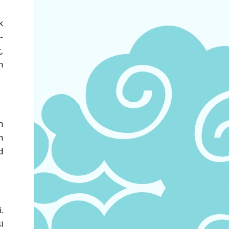
k
-
,
n
n
n
d
.
si