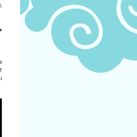
,
a
a
f
i