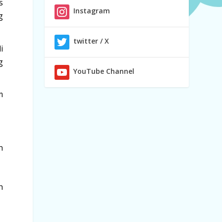
s
Instagram
g
twitter / X
i
g
YouTube Channel
m
n
h