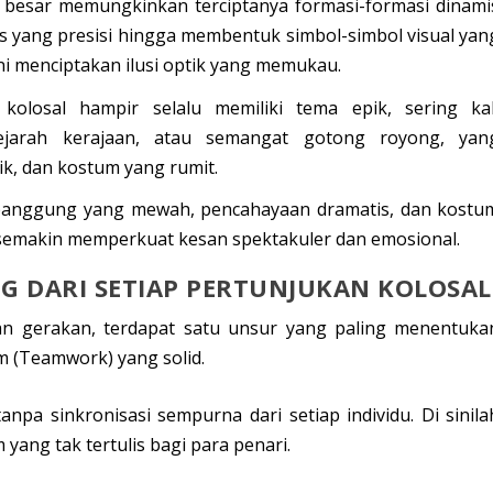
 besar memungkinkan terciptanya formasi-formasi dinami
is yang presisi hingga membentuk simbol-simbol visual yan
ni menciptakan ilusi optik yang memukau.
kolosal hampir selalu memiliki tema epik, sering kal
ejarah kerajaan, atau semangat gotong royong, yan
k, dan kostum yang rumit.
anggung yang mewah, pencahayaan dramatis, dan kostu
emakin memperkuat kesan spektakuler dan emosional.
NG DARI SETIAP PERTUNJUKAN KOLOSAL
an gerakan, terdapat satu unsur yang paling menentuka
m (Teamwork) yang solid.
 tanpa
sinkronisasi sempurna
dari setiap individu. Di sinila
m yang tak tertulis bagi para penari.