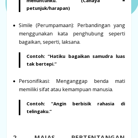
menuntunku.” (Cahaya =
petunjuk/harapan)
Simile (Perumpamaan):
Perbandingan yang
menggunakan kata penghubung seperti
bagaikan, seperti, laksana
.
Contoh:
“Hatiku
bagaikan
samudra
luas
tak bertepi.”
Personifikasi:
Menganggap benda mati
memiliki sifat atau kemampuan manusia.
Contoh:
“
Angin
berbisik
rahasia di
telingaku.”
2. MAJAS PERTENTANGAN