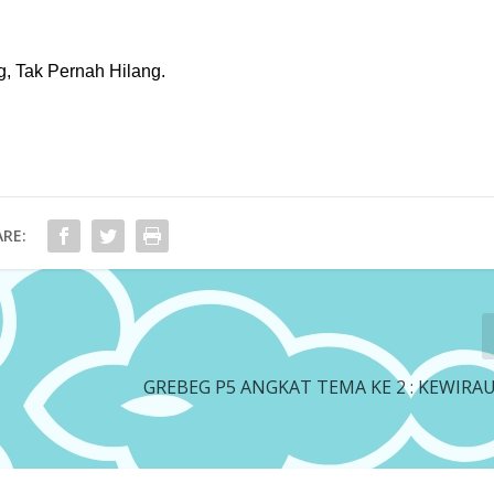
, Tak Pernah Hilang.
RE:
GREBEG P5 ANGKAT TEMA KE 2 : KEWIR