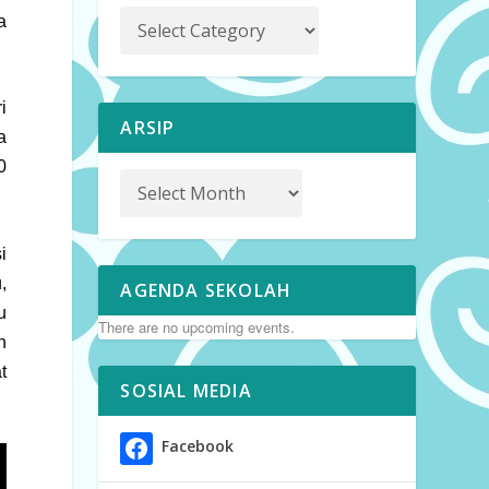
a
i
ARSIP
a
0
i
,
AGENDA SEKOLAH
u
There are no upcoming events.
h
t
SOSIAL MEDIA
Facebook