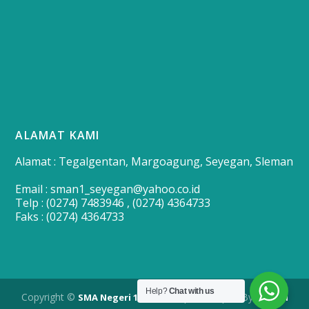
ALAMAT KAMI
Alamat : Tegalgentan, Margoagung, Seyegan, Sleman
Email : sman1_seyegan@yahoo.co.id
Telp : (0274) 7483946 , (0274) 4364733
Faks : (0274) 4364733
Help?
Chat with us
Copyright ©
| Developed By
SMA Negeri 1 Seyegan
Merapi