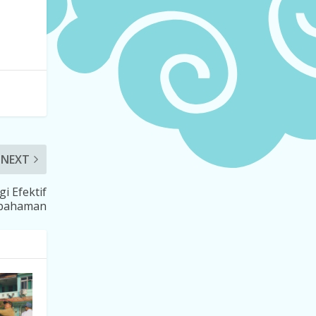
NEXT
i Efektif
epahaman