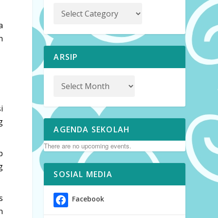
a
n
ARSIP
i
g
AGENDA SEKOLAH
There are no upcoming events.
p
g
SOSIAL MEDIA
s
Facebook
n