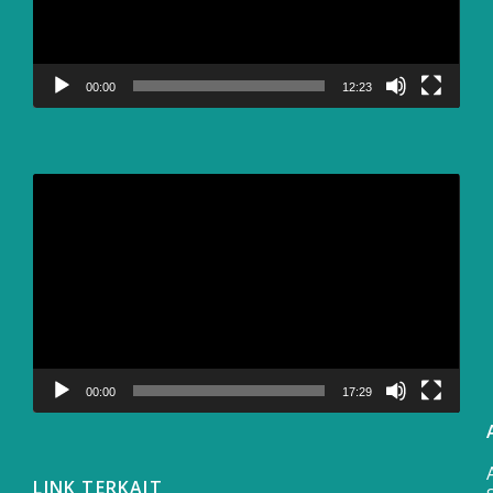
00:00
12:23
Video
Player
00:00
17:29
LINK TERKAIT