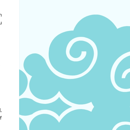
n
u
.
,
f