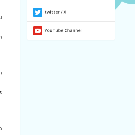
twitter / X
u
YouTube Channel
n
n
s
a