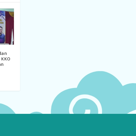
dan
r KKO
an