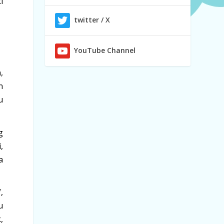
i
twitter / X
YouTube Channel
,
n
u
g
,
a
,
u
,