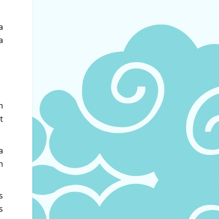
a
a
n
t
a
n
s
s