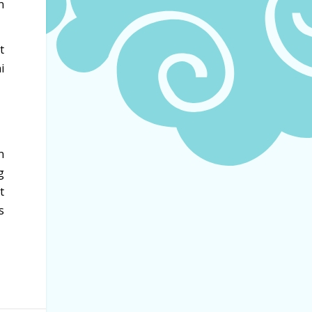
n
t
i
n
g
t
s