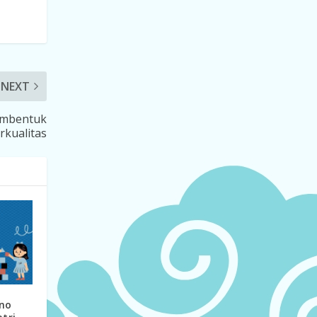
NEXT
Membentuk
rkualitas
tno