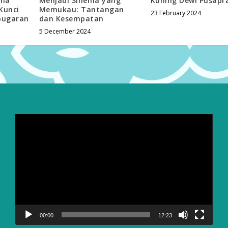
ama
Menjadi Sinema yang
Kuning Dewi Pusapra
Kunci
Memukau: Tantangan
23 February 2024
bugaran
dan Kesempatan
5 December 2024
Video
Player
00:00
12:23