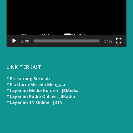
00:00
17:29
LINK TERKAIT
* E-Learning Sekolah
* Platform Mereda Mengajar
* Layanan Media Konten : JBMedia
* Layanan Radio Online : JBRadio
* Layanan TV Online : JBTV