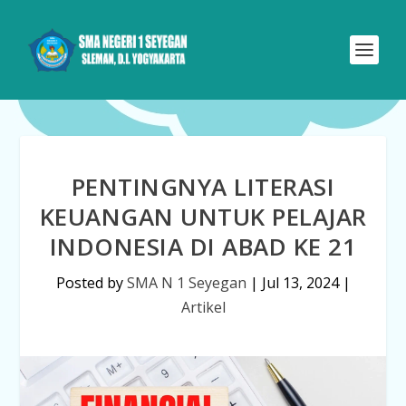
PENTINGNYA LITERASI
KEUANGAN UNTUK PELAJAR
INDONESIA DI ABAD KE 21
Posted by
SMA N 1 Seyegan
|
Jul 13, 2024
|
Artikel