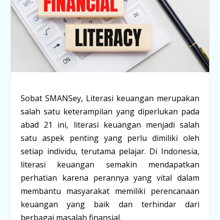
Sobat SMANSey, Literasi keuangan merupakan
salah satu keterampilan yang diperlukan pada
abad 21 ini, literasi keuangan menjadi salah
satu aspek penting yang perlu dimiliki oleh
setiap individu, terutama pelajar. Di Indonesia,
literasi keuangan semakin mendapatkan
perhatian karena perannya yang vital dalam
membantu masyarakat memiliki perencanaan
keuangan yang baik dan terhindar dari
berbagai masalah finansial.