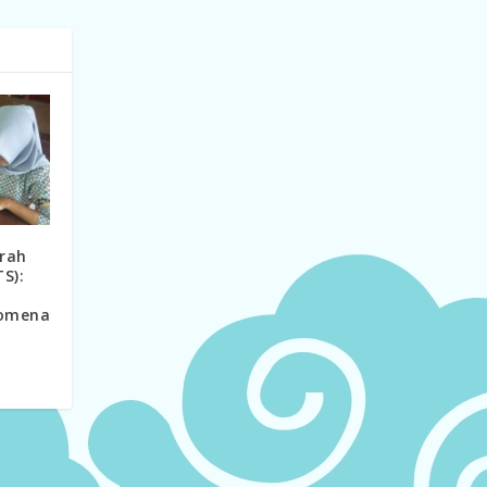
rah
S):
nomena