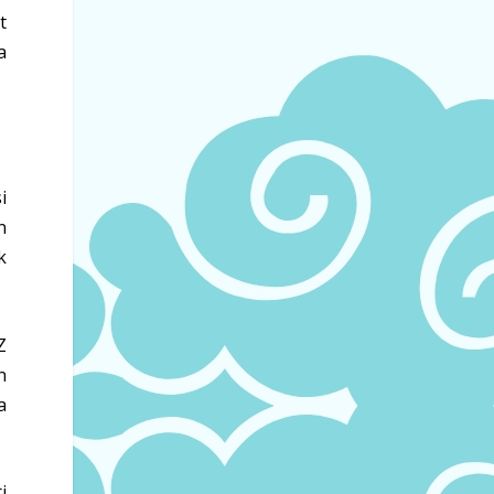
t
a
i
n
k
Z
n
a
i