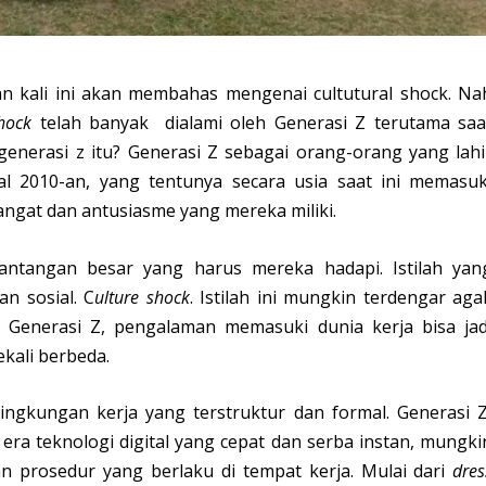
n kali ini akan membahas mengenai cultutural shock. Na
hock
telah banyak dialami oleh Generasi Z terutama saa
generasi z itu? Generasi Z sebagai orang-orang yang lahi
l 2010-an, yang tentunya secara usia saat ini memasuk
ngat dan antusiasme yang mereka miliki.
tantangan besar yang harus mereka hadapi. Istilah yan
n sosial. C
ulture shock
. Istilah ini mungkin terdengar aga
an Generasi Z, pengalaman memasuki dunia kerja bisa jad
kali berbeda.
ingkungan kerja yang terstruktur dan formal. Generasi Z
ra teknologi digital yang cepat dan serba instan, mungki
n prosedur yang berlaku di tempat kerja. Mulai dari
dres