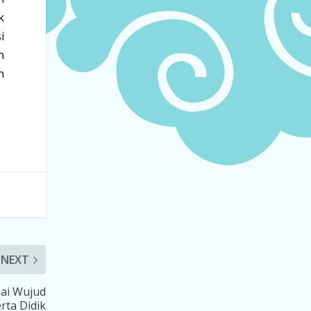
k
i
n
n
NEXT
gai Wujud
rta Didik