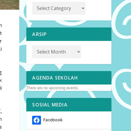
h
t
ARSIP
r
i
g
AGENDA SEKOLAH
k
i
There are no upcoming events.
SOSIAL MEDIA
,
n
Facebook
s