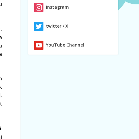
u
Instagram
twitter / X
,
a
YouTube Channel
a
a
h
k
,
t
.
i