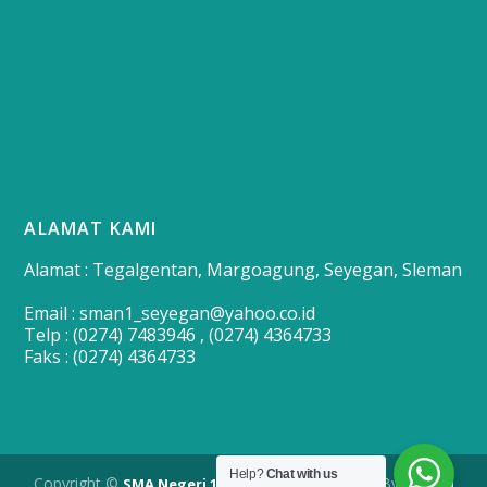
ALAMAT KAMI
Alamat : Tegalgentan, Margoagung, Seyegan, Sleman
Email : sman1_seyegan@yahoo.co.id
Telp : (0274) 7483946 , (0274) 4364733
Faks : (0274) 4364733
Help?
Chat with us
Copyright ©
| Developed By
SMA Negeri 1 Seyegan
Merapi