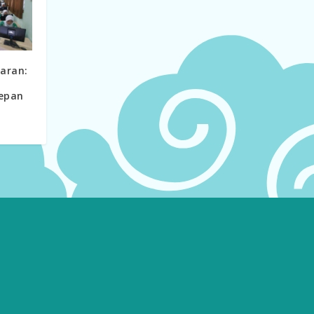
jaran:
epan