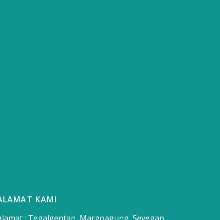
ALAMAT KAMI
Alamat : Tegalgentan, Margoagung, Seyegan,