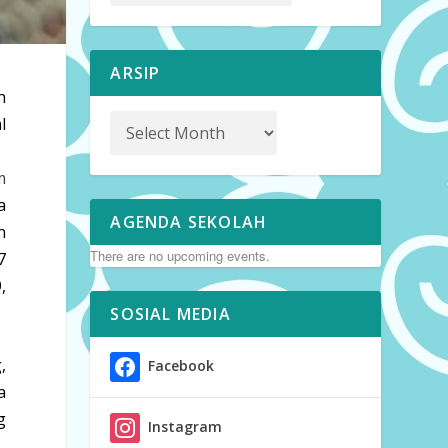
ARSIP
h
l
m
a
AGENDA SEKOLAH
n
There are no upcoming events.
7
,
SOSIAL MEDIA
,
Facebook
a
g
Instagram