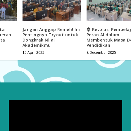
ata
Jangan Anggap Remeh! Ini
🤖 Revolusi Pembela
aerah
Pentingnya Tryout untuk
Peran AI dalam
rta
Dongkrak Nilai
Membentuk Masa D
Akademikmu
Pendidikan
15 April 2025
8 December 2025
Video
Player