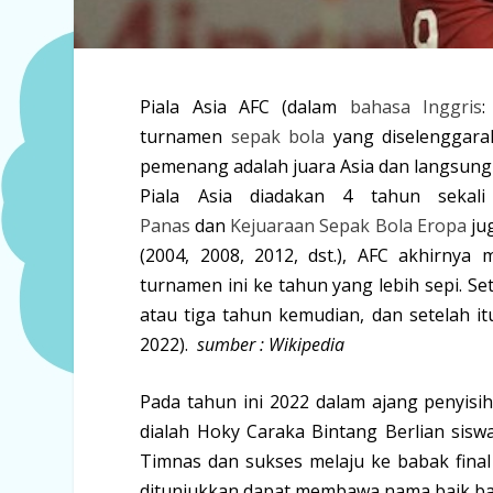
Piala Asia AFC
(dalam
bahasa Inggris
turnamen
sepak bola
yang diselenggar
pemenang adalah juara Asia dan langsung
Piala Asia diadakan 4 tahun sekal
Panas
dan
Kejuaraan Sepak Bola Eropa
jug
(2004, 2008, 2012, dst.), AFC akhirny
turnamen ini ke tahun yang lebih sepi. Se
atau tiga tahun kemudian, dan setelah it
2022).
sumber : Wikipedia
Pada tahun ini 2022 dalam ajang penyisi
dialah Hoky Caraka Bintang Berlian sis
Timnas dan sukses melaju ke babak final
ditunjukkan dapat membawa nama baik ba