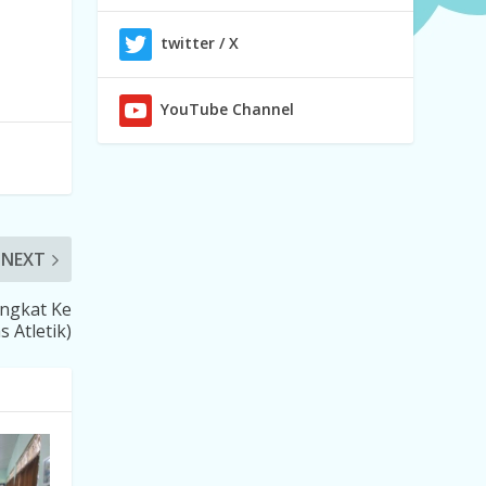
twitter / X
YouTube Channel
NEXT
angkat Ke
 Atletik)