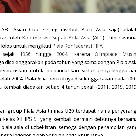
:
AFC Asian Cup
, sering disebut
Piala Asia
saja) adala
akan oleh
Konfederasi Sepak Bola Asia
(AFC). Tim nasiona
 lolos untuk mengikuti
Piala Konfederasi FIFA
.
i sejak
1956
hingga
2004
. Karena
Olimpiade Musi
a diselenggarakan pada tahun yang sama dengan Piala Asi
a memutuskan untuk memindahkan siklus penyelenggaraa
telah 2004, Piala Asia berikutnya diselenggarakan pada 200
u kembali diadakan setiap 4 tahun sekali (2011, 2015, 2019
han group Piala Asia timnas U20 terdapat nama penyerang
wa kelas XII IPS 5 yang kembali bermain debutnya bersam
 piala asia di uzbekistan. semoga dengan penampilan yan
ngsa indonesia dan Sekolah pada khususnya.