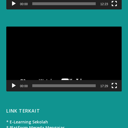
00:00
12:23
Video
Player
00:00
17:29
LINK TERKAIT
* E-Learning Sekolah
* Platform Mereda Mengajar