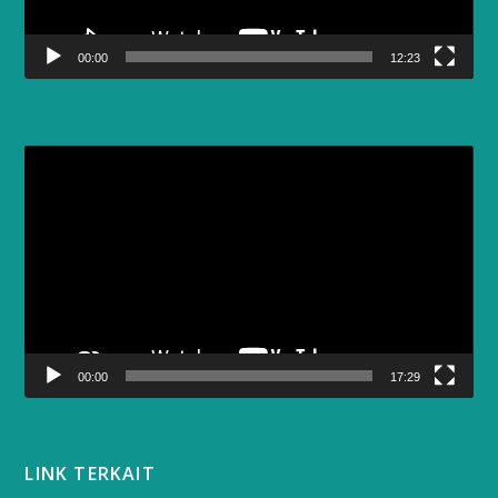
00:00
12:23
Video
Player
00:00
17:29
LINK TERKAIT