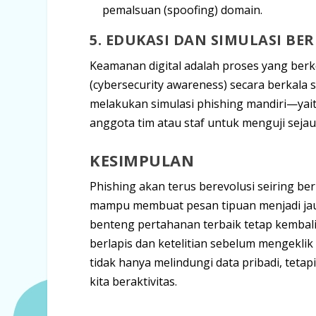
pemalsuan (
spoofing
) domain.
5. EDUKASI DAN SIMULASI BE
Keamanan digital adalah proses yang berk
(
cybersecurity awareness
) secara berkala 
melakukan
simulasi phishing mandiri
—yai
anggota tim atau staf untuk menguji seja
KESIMPULAN
Phishing
akan terus berevolusi seiring be
mampu membuat pesan tipuan menjadi jauh
benteng pertahanan terbaik tetap kembali 
berlapis dan ketelitian sebelum mengeklik
tidak hanya melindungi data pribadi, tetap
kita beraktivitas.