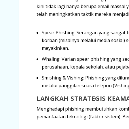
kini tidak lagi hanya berupa email massal
telah meningkatkan taktik mereka menjadi
Spear Phishing:
Serangan yang sangat te
korban (misalnya melalui media sosial) 
meyakinkan.
Whaling:
Varian
spear phishing
yang sec
perusahaan, kepala sekolah, atau pejaba
Smishing & Vishing:
Phishing
yang dilun
melalui panggilan suara telepon (
Vishin
LANGKAH STRATEGIS KEAM
Menghadapi
phishing
membutuhkan kombi
pemanfaatan teknologi (faktor sistem)
. B