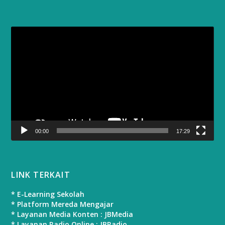
Video
Player
00:00
17:29
LINK TERKAIT
* E-Learning Sekolah
* Platform Mereda Mengajar
* Layanan Media Konten : JBMedia
* Layanan Radio Online : JBRadio