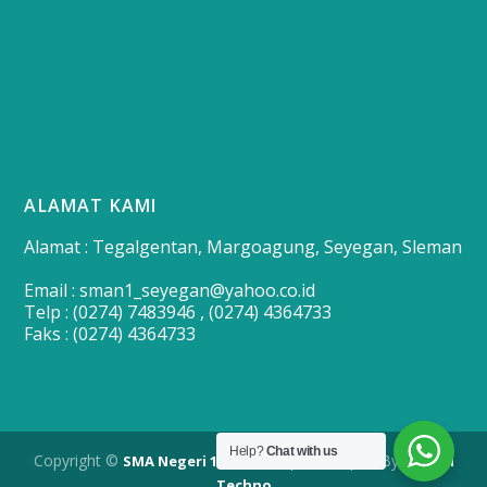
ALAMAT KAMI
Alamat : Tegalgentan, Margoagung, Seyegan, Sleman
Email : sman1_seyegan@yahoo.co.id
Telp : (0274) 7483946 , (0274) 4364733
Faks : (0274) 4364733
Help?
Chat with us
Copyright ©
| Developed By
SMA Negeri 1 Seyegan
Merapi
Techno