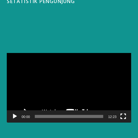
SETATISTIK PENGUNJUNG
Video
Player
00:00
12:23