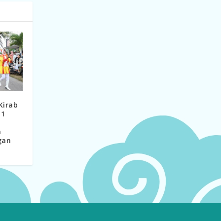
Kirab
 1
n
gan