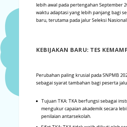
lebih awal pada pertengahan September 20
waktu adaptasi yang lebih panjang bagi se
baru
, terutama pada jalur Seleksi Nasiona
KEBIJAKAN BARU: TES KEMAM
Perubahan paling krusial pada SNPMB 20
sebagai syarat tambahan bagi peserta jal
Tujuan TKA:
TKA berfungsi sebagai ins
mengukur capaian akademik secara lebih
penilaian antarsekolah.
Sifat TKA:
TKA
tidak wajib diikuti oleh 