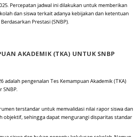
25. Percepatan jadwal ini dilakukan untuk memberikan
kolah dan siswa terkait adanya
kebijakan dan ketentuan
l Berdasarkan Prestasi (
SNBP
).
PUAN AKADEMIK (TKA) UNTUK SNBP
26 adalah pengenalan
Tes Kemampuan Akademik (TKA)
ur SNBP.
trumen terstandar untuk
memvalidasi nilai rapor
siswa dan
 objektif, sehingga dapat mengurangi disparitas standar
semua siswa
dan bukan penentu kelulusan sekolah. Namun,